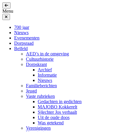
Menu
700 jaar
Nieuws
Evenementen
Dorpsraad
Belfeld
AED’s in de omgeving
Cultuurhistorie
Dorpskrant
Archief
Informatie
Nieuws
Familieberichten
Jeugd
Vaste rubrieken
Gedachten in gedichten
MAJOBO Kokkerelt
Sjlechter Jos verhaalt
Uit de oude doos
Was getekend
Verenigingen