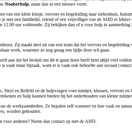
tse
Noaberhulp
,
maar dan in een nieuwe vorm.
 van een klein klusje, vervoer en begeleiding naar ziekenhuis, huisarts
e met een familielid, vriend of een vrijwilliger van de AHD er lekker o
2.00 uur voldoende. Zij bekijken dan of u voor hulp in aanmerking ko
lpdienst. Zij maakt deel uit van een team dat het vervoer en begeleiding
kbaar werk, waarmee ze nog graag een tijdje door wil gaan.
 geeft aan dat het besluit om dit te gaan doen heeft hem altijd veel vol
e is vaak maar bijzaak, want er is vaak ook behoefte aan sociaal conta
n, Steyl en Belfeld en de hulpvragen voor tuintjes, klussen, vervoer en 
ekenen en hulp kunnen bieden bij het onderhouden van kleine tuintjes, 
ng van de werkzaamheden. Ze bepalen zelf wanneer en hoe vaak en natuurl
igers, worden gehouden.
 zijn voor anderen? Neem dan contact op met de AHD.