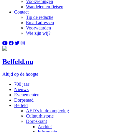
Voorzieningen
Wandelen en fietsen
Contact
Tip de redactie
Email adressen
Voorwaarden
Wie zijn wij?
Belfeld.nu
Altijd op de hoogte
700 jaar
Nieuws
Evenementen
Dorpsraad
Belfeld
AED’s in de omgeving
Cultuurhistorie
Dorpskrant
Archief
Informatie