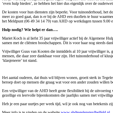
‘even hulp bieden’, ze hebben het hier dus eigenlijk over de ouderwe
De kosten voor hun diensten zijn beperkt. Voor tuinonderhoud, het doen
meer zo goed gaat, dan is er bij de AHD een duofiets te huur waarmee j
het Meldpunt (06 49 34 14 79) van AHD op werkdagen tussen 9.00 en 1
Hulp nodig? Wie helpt er dan….
Mariet Koch is al liefst 35 jaar vrijwilliger actief bij de Algemene Hu
samen met de cliënten boodschappen. Dit is voor haar nog steeds dan
Vrijwilliger Guus van Kooten die inmiddels al 10 jaar vrijwilliger is,
mensen, die daar zeer dankbaar voor zijn. Het tuinonderhoud of klusj
‘klasjeneere’ tot stand.
Het aantal ouderen, dat thuis wil blijven wonen, groeit sterk in Tegele
beroep doet op mensen die graag wat voor een ander zouden willen bet
Een vrijwilliger van de AHD heeft grote flexibiliteit bij de uitvoeri
gezellige en leervolle bijeenkomsten die jaarlijks samen met vrijwill
Heb je een paar uurtjes per week tijd, wil je ook nog van betekenis
Meer info is te vinden op de website
www.ahdtegelensteylbelfeld.nl
.