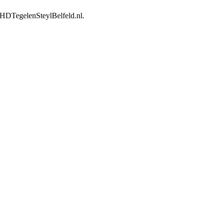
@AHDTegelenSteylBelfeld.nl.