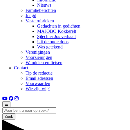
Nieuws
Familieberichten
Jeugd
Vaste rubrieken
Gedachten in gedichten
MAJOBO Kokkerelt
Sjlechter Jos verhaalt
Uit de oude doos
Was getekend
Verenigingen
Voorzieningen
Wandelen en fietsen
Contact
Tip de redactie
Email adressen
Voorwaarden
Wie zijn wij?
Zoek