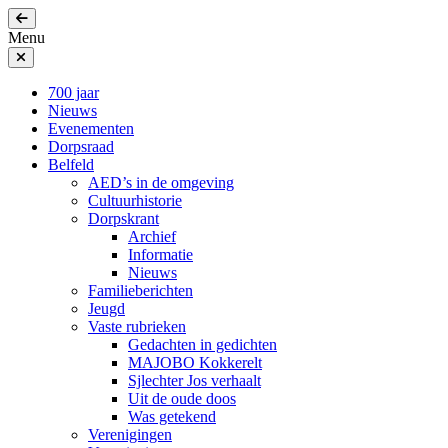
Menu
700 jaar
Nieuws
Evenementen
Dorpsraad
Belfeld
AED’s in de omgeving
Cultuurhistorie
Dorpskrant
Archief
Informatie
Nieuws
Familieberichten
Jeugd
Vaste rubrieken
Gedachten in gedichten
MAJOBO Kokkerelt
Sjlechter Jos verhaalt
Uit de oude doos
Was getekend
Verenigingen