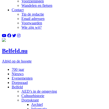
Voorzieningen
Wandelen en fietsen
Contact
Tip de redactie
Email adressen
Voorwaarden
Wie zijn wij?
Belfeld.nu
Altijd op de hoogte
700 jaar
Nieuws
Evenementen
Dorpsraad
Belfeld
AED’s in de omgeving
Cultuurhistorie
Dorpskrant
Archief
Informatie