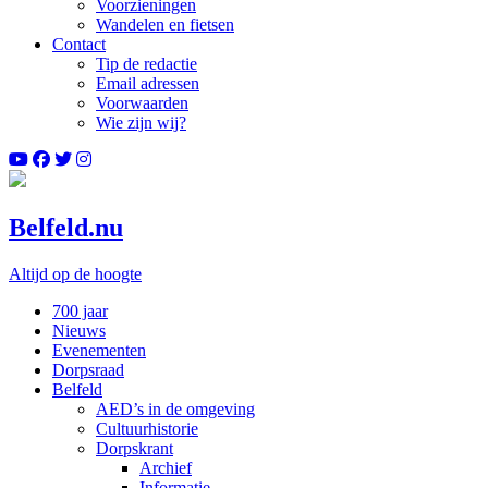
Voorzieningen
Wandelen en fietsen
Contact
Tip de redactie
Email adressen
Voorwaarden
Wie zijn wij?
Belfeld.nu
Altijd op de hoogte
700 jaar
Nieuws
Evenementen
Dorpsraad
Belfeld
AED’s in de omgeving
Cultuurhistorie
Dorpskrant
Archief
Informatie