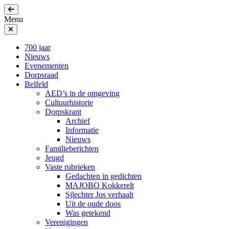
Menu
700 jaar
Nieuws
Evenementen
Dorpsraad
Belfeld
AED’s in de omgeving
Cultuurhistorie
Dorpskrant
Archief
Informatie
Nieuws
Familieberichten
Jeugd
Vaste rubrieken
Gedachten in gedichten
MAJOBO Kokkerelt
Sjlechter Jos verhaalt
Uit de oude doos
Was getekend
Verenigingen