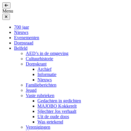
Menu
700 jaar
Nieuws
Evenementen
Dorpsraad
Belfeld
AED’s in de omgeving
Cultuurhistorie
Dorpskrant
Archief
Informatie
Nieuws
Familieberichten
Jeugd
Vaste rubrieken
Gedachten in gedichten
MAJOBO Kokkerelt
Sjlechter Jos verhaalt
Uit de oude doos
Was getekend
Verenigingen