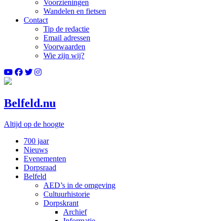
Voorzieningen
Wandelen en fietsen
Contact
Tip de redactie
Email adressen
Voorwaarden
Wie zijn wij?
Belfeld.nu
Altijd op de hoogte
700 jaar
Nieuws
Evenementen
Dorpsraad
Belfeld
AED’s in de omgeving
Cultuurhistorie
Dorpskrant
Archief
Informatie