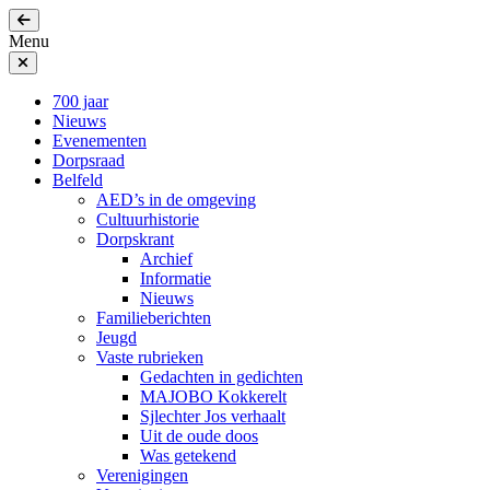
Menu
700 jaar
Nieuws
Evenementen
Dorpsraad
Belfeld
AED’s in de omgeving
Cultuurhistorie
Dorpskrant
Archief
Informatie
Nieuws
Familieberichten
Jeugd
Vaste rubrieken
Gedachten in gedichten
MAJOBO Kokkerelt
Sjlechter Jos verhaalt
Uit de oude doos
Was getekend
Verenigingen