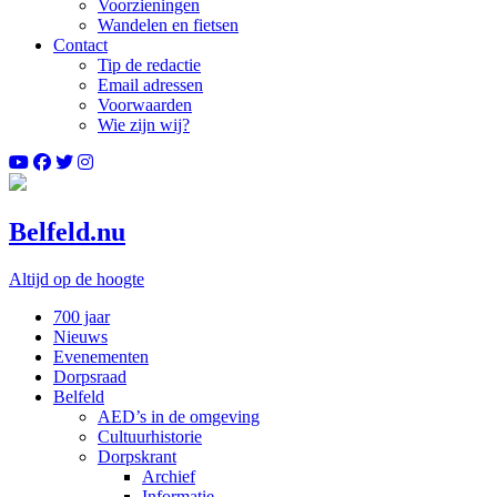
Voorzieningen
Wandelen en fietsen
Contact
Tip de redactie
Email adressen
Voorwaarden
Wie zijn wij?
Belfeld.nu
Altijd op de hoogte
700 jaar
Nieuws
Evenementen
Dorpsraad
Belfeld
AED’s in de omgeving
Cultuurhistorie
Dorpskrant
Archief
Informatie