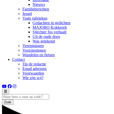
Nieuws
Familieberichten
Jeugd
Vaste rubrieken
Gedachten in gedichten
MAJOBO Kokkerelt
Sjlechter Jos verhaalt
Uit de oude doos
Was getekend
Verenigingen
Voorzieningen
Wandelen en fietsen
Contact
Tip de redactie
Email adressen
Voorwaarden
Wie zijn wij?
Zoek